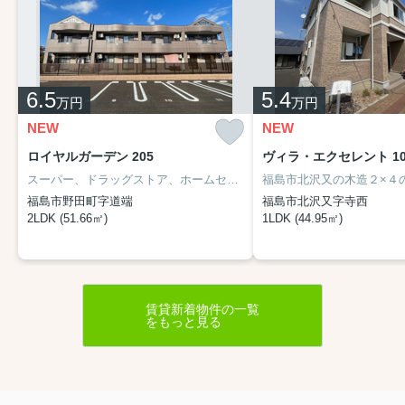
6.5
5.4
万円
万円
NEW
NEW
ロイヤルガーデン 205
ヴィラ・エクセレント 10
スーパー、ドラッグストア、ホームセンター、コンビニ近くて生活便利！！
福島市野田町字道端
福島市北沢又字寺西
2LDK (51.66㎡)
1LDK (44.95㎡)
賃貸新着物件の一覧
をもっと見る