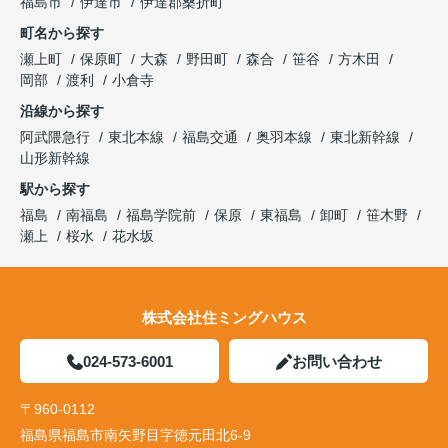
福島市
伊達市
伊達郡桑折町
町名から探す
瀬上町
保原町
大森
野田町
森合
笹谷
方木田
岡部
渡利
小倉寺
沿線から探す
阿武隈急行
東北本線
福島交通
奥羽本線
東北新幹線
山形新幹線
駅から探す
福島
南福島
福島学院前
保原
東福島
卸町
笹木野
瀬上
桜水
花水坂
株式会社住ミングハウス
024-573-6001
お問い合わせ
〒960-0112
福島県福島市南矢野目字徳元田北6-9