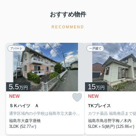
おすすめ物件
RECOMMEND
アパート
一戸建て
5.5
15
万円
万円
NEW
NEW
ＳＫハイツ Ａ
TKプレイス
通学区域内の小学校は福島市立大森小学校で徒歩7分です。洗面所が独立しているので、ニーズの高い物件です。TVインターフォン付きの、セキュリティに配慮した物件です。こちらはペット相談可の物件です。お気軽にご相談ください。交通の便の良さは、住まい探しの大事な決め手です。東北本線南福島周辺のお部屋探しなら、当社へお気軽にご相談ください。
福島市大森字唐橋
福島市鳥谷野字梅ノ木内
3LDK (52.77㎡)
5LDK＋S(納戸) (125.86㎡)