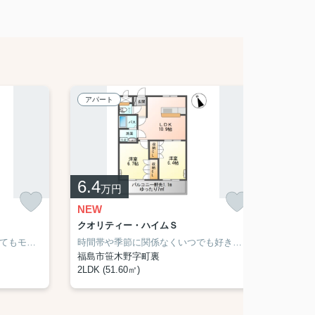
アパート
アパー
6.4
6.6
万円
NEW
NEW
クオリティー・ハイムＳ
サンフラ
ドアを開けたり直接会話しなくてもモニター越しに来訪者を確認できるモニター付きインターホンを設置しております。雨の日で濡れた上着や傘もすぐに乾燥できる、浴室乾燥機を設置しています。共用部には宅配ボックスを設置しているため、荷物の受け取りのために早く帰宅する必要がありません。お部屋探しも楽しく。福島市や福島付近のことなら当社へご連絡下さい。経験豊富なスタッフがお待ちしております。
時間帯や季節に関係なくいつでも好きな時に洗濯できる、浴室乾燥機を備え付けております。来訪者の確認ができる、安心のTVインターホン付きです。新しい日々を送るにふさわしい、きれいな室内です。このアパートはバルコニー付きです。専有面積は51.6平米。住まいを求める上で、交通アクセスを重視するなら、笹木野周辺が適しているでしょう。この機会にぜひお引っ越しをご検討ください。
福島市笹木野字町裏
福島市
2LDK (51.60㎡)
1LDK (