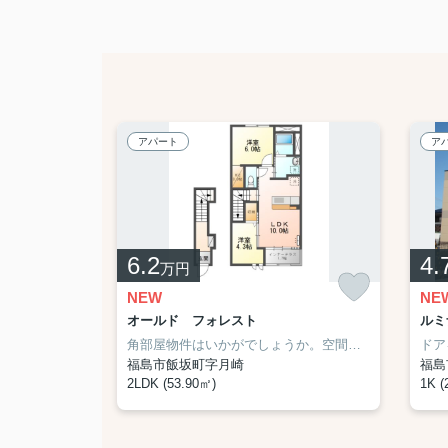
アパート
ア
6.2
4.
万円
NEW
NE
オールド フォレスト
ルミ
料☆彡
インクローゼットで収納充実！インターネット無料☆彡
閑静な住宅街 森合☆★カップルからファミリーまでおすすめの物件♪
ウォークインクローゼットで収納充
角部屋物件はいかがでしょうか。空間を上手く利用できるウォークインクロゼットが付いています。浴室乾燥機が付いているので、浴室を暖房機能で温めておくことで急激な温度変化によるヒートショックの予防もできます。事前のお申し出をいただければ、ペットの飼育が可能かどうかご相談いただけます。福島市エリアの花水坂付近で不動産をお探しの方。きっとあなた好みのお部屋が見つかります。お気軽にご連絡ください。
福島市飯坂町字月崎
福島
2LDK (53.90㎡)
1K (