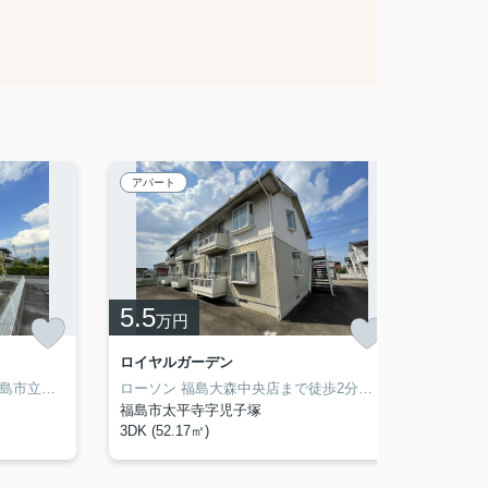
アパート
賃貸マ
5.5
5.3
万円
ロイヤルガーデン
コーポラ
ファミリー向けのポイント、福島市立大森小学校が徒歩7分のところにあります。化粧品や洗面道具といった小物をまとめて収納できる独立洗面台があります。この物件ではご相談次第でペットの飼育OKです。お客様に素敵なお部屋をご提供いたします。東北本線南福島エリアでお部屋探しをするのであれば、当社スタッフにお任せください。
ローソン 福島大森中央店まで徒歩2分と近場にコンビニがあるのもポイント。ペットと入居できるか事前にご相談いただける物件です。福島市エリアでの新生活をご検討の方に、素敵な暮らしを当社のスタッフが全力でサポート致します。東北本線南福島付近の情報も満載です。
福島市太平寺字児子塚
福島市
3DK (52.17㎡)
2DK (4