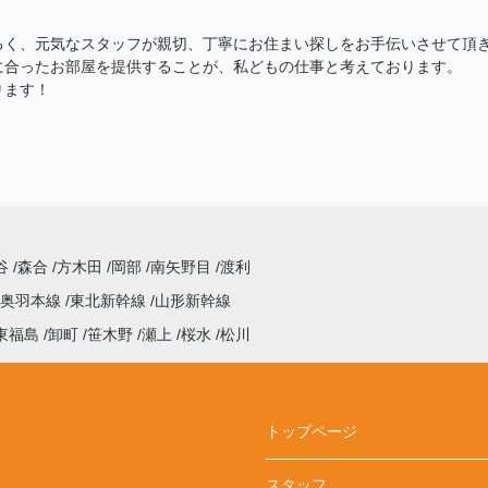
るく、元気なスタッフが親切、丁寧にお住まい探しをお手伝いさせて頂
に合ったお部屋を提供することが、私どもの仕事と考えております。
ります！
谷
森合
方木田
岡部
南矢野目
渡利
奥羽本線
東北新幹線
山形新幹線
東福島
卸町
笹木野
瀬上
桜水
松川
トップページ
スタッフ