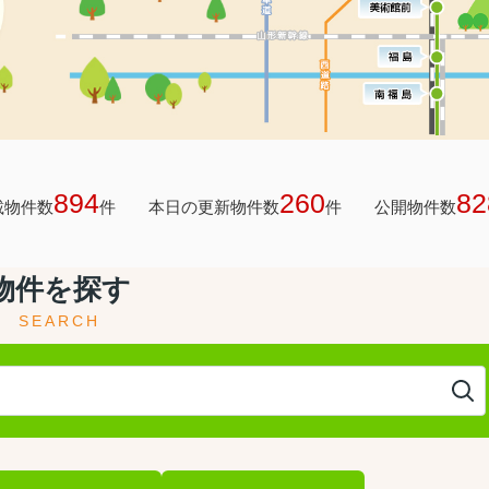
894
260
82
載物件数
件
本日の更新物件数
件
公開物件数
物件を探す
SEARCH