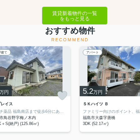
賃貸新着物件の一覧
をもっと見る
おすすめ物件
RECOMMEND
戸建て
アパート
5.2
万円
万円
プレイス
ＳＫハイツ Ｂ
カワチ薬品 福島南店まで徒歩6分にあるので、体調が悪くなっても安心。陽当りの良さが魅力の物件です。ペット相談可の物件なので、これからペットを飼おうか迷っている方にもおすすめです。住まい選びと同様に、ご自身に合った街の雰囲気や住環境との相性チェックも欠かせません。福島市エリアや東北本線南福島付近なら、きっといいお住まいが見つかります。
市鳥谷野字梅ノ木内
福島市大森字唐橋
K＋S(納戸) (125.86㎡)
3DK (52.17㎡)