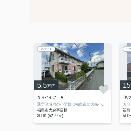
アパート
一
5.5
15
万円
ＳＫハイツ Ａ
TK
イオン近くの買物施設が満載のエリアです！ニャンコとも一緒に住めて広々～♪
通学区域内の小学校は福島市立大森小学校で徒歩7分です。洗面所が独立しているので、ニーズの高い物件です。TVインターフォン付きの、セキュリティに配慮した物件です。こちらはペット相談可の物件です。お気軽にご相談ください。交通の便の良さは、住まい探しの大事な決め手です。東北本線南福島周辺のお部屋探しなら、当社へお気軽にご相談ください。
福島市大森字唐橋
福島
3LDK (52.77㎡)
5LD