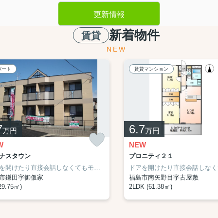
更新情報
新着物件
賃貸
NEW
パート
賃貸マンション
7
6.7
万円
万円
W
NEW
ナスタウン
プロニティ２１
実！インターネット無料☆彡
ドアを開けたり直接会話しなくてもモニター越しに来訪者を確認できるモニター付きインターホンを設置しております。雨の日で濡れた上着や傘もすぐに乾燥できる、浴室乾燥機付きの物件です。自宅でパソコンを使う方には、初めからインターネットの設置されたお部屋が便利です。福島市へお引越を検討しませんか？住環境が整っており、快適に暮らすことができます。賃貸住宅情報をお探しの際には、ぜひ当社へご連絡下さい。
市鎌田字御仮家
福島市南矢野目字古屋敷
29.75㎡)
2LDK (61.38㎡)