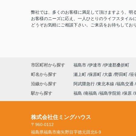
弊社では、多くのお客様に満足して頂けますよう、明
お客様のニーズに応え、一人ひとりのライフスタイル
どうぞお気軽にご相談下さい。ご来店をお待ちしてお
市区町村から探す
福島市
伊達市
伊達郡桑折町
町名から探す
瀬上町
保原町
大森
野田町
笹
沿線から探す
阿武隈急行
東北本線
福島交通
駅から探す
福島
南福島
福島学院前
保原
株式会社住ミングハウス
〒960-0112
福島県福島市南矢野目字徳元田北6-9