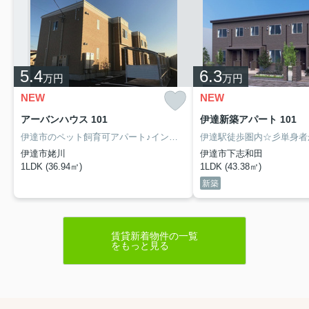
5.4
6.3
万円
万円
NEW
NEW
アーバンハウス 101
伊達新築アパート 101
伊達市のペット飼育可アパート♪インターネット使用無料！！
設備充実
伊達市姥川
伊達市下志和田
1LDK (36.94㎡)
1LDK (43.38㎡)
新築
賃貸新着物件の一覧
をもっと見る