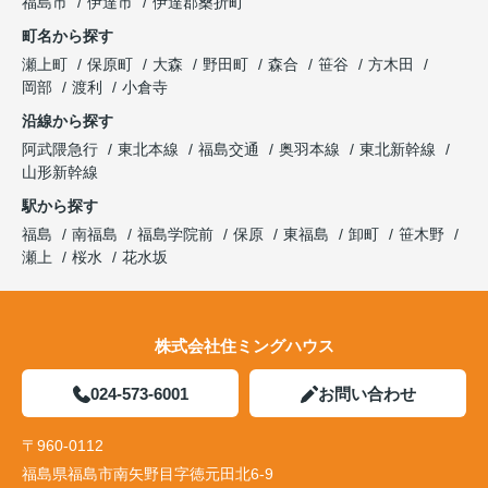
福島市
伊達市
伊達郡桑折町
町名から探す
瀬上町
保原町
大森
野田町
森合
笹谷
方木田
岡部
渡利
小倉寺
沿線から探す
阿武隈急行
東北本線
福島交通
奥羽本線
東北新幹線
山形新幹線
駅から探す
福島
南福島
福島学院前
保原
東福島
卸町
笹木野
瀬上
桜水
花水坂
株式会社住ミングハウス
024-573-6001
お問い合わせ
〒960-0112
福島県福島市南矢野目字徳元田北6-9