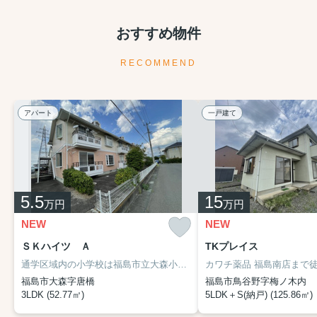
おすすめ物件
RECOMMEND
アパート
一戸建て
5.5
15
万円
万円
NEW
NEW
ＳＫハイツ Ａ
TKプレイス
通学区域内の小学校は福島市立大森小学校で徒歩7分です。洗面所が独立しているので、ニーズの高い物件です。TVインターフォン付きの、セキュリティに配慮した物件です。こちらはペット相談可の物件です。お気軽にご相談ください。交通の便の良さは、住まい探しの大事な決め手です。東北本線南福島周辺のお部屋探しなら、当社へお気軽にご相談ください。
福島市大森字唐橋
福島市鳥谷野字梅ノ木内
3LDK (52.77㎡)
5LDK＋S(納戸) (125.86㎡)